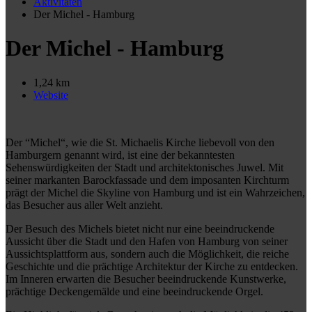
Aktivitäten
Der Michel - Hamburg
Der Michel - Hamburg
1,24 km
Website
Der “Michel“, wie die St. Michaelis Kirche liebevoll von den
Hamburgern genannt wird, ist eine der bekanntesten
Sehenswürdigkeiten der Stadt und architektonisches Juwel. Mit
seiner markanten Barockfassade und dem imposanten Kirchturm
prägt der Michel die Skyline von Hamburg und ist ein Wahrzeichen,
das Besucher aus aller Welt anzieht.
Der Besuch des Michels bietet nicht nur eine beeindruckende
Aussicht über die Stadt und den Hafen von Hamburg von seiner
Aussichtsplattform aus, sondern auch die Möglichkeit, die reiche
Geschichte und die prächtige Architektur der Kirche zu entdecken.
Im Inneren erwarten die Besucher beeindruckende Kunstwerke,
prächtige Deckengemälde und eine beeindruckende Orgel.