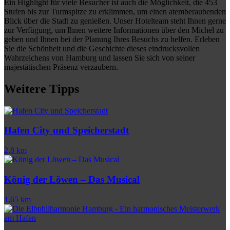
Ein Highlight für viele Besucher ist auch die Möglichkeit, die 453
Stufen bis zur Turmspitze zu erklimmen, um einen atemberaubenden
Blick über die Stadt zu genießen. Unser Hotelteam steht Ihnen gerne
zur Verfügung, um Ihnen weitere Informationen über den Michel zu
geben und Ihnen bei der Planung Ihres Besuchs zu helfen. Erleben
Sie die Schönheit und die Geschichte dieses eindrucksvollen
Wahrzeichens von Hamburg und lassen Sie sich von seiner
majestätischen Präsenz verzaubern.
Weitere Tipps
Hafen City und Speicherstadt
2,8 km
König der Löwen – Das Musical
1,65 km